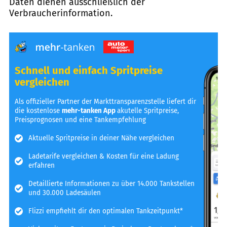
Daten dienen ausschließlich der
Verbraucherinformation.
Schnell und einfach Spritpreise
vergleichen
Als offizieller Partner der Markttransparenzstelle liefert dir
die kostenlose
mehr-tanken App
akutelle Spritpreise,
Preisprognosen und eine Tankempfehlung
Aktuelle Spritpreise in deiner Nähe vergleichen
Ladetarife vergleichen & Kosten für eine Ladung
erfahren
Detaillierte Informationen zu über 14.000 Tankstellen
und 30.000 Ladesäulen
Flizzi empfiehlt dir den optimalen Tankzeitpunkt*