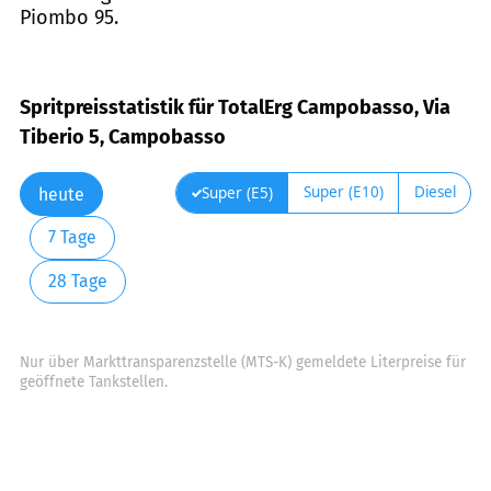
Piombo 95.
Spritpreisstatistik für TotalErg Campobasso, Via
Tiberio 5, Campobasso
Super (E10)
Diesel
Super (E5)
heute
7 Tage
28 Tage
Nur über Markttransparenzstelle (MTS-K) gemeldete Literpreise für
geöffnete Tankstellen.