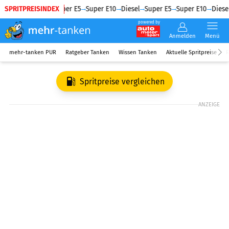
SPRITPREISINDEX
Diesel
Super E5
Super E10
Diesel
Super E5
Super E10
Diesel
powered by
Anmelden
Menü
mehr-tanken PUR
Ratgeber Tanken
Wissen Tanken
Aktuelle Spritpreise
R
Spritpreise vergleichen
ANZEIGE