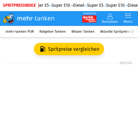
SPRITPREISINDEX
Diesel
Super E5
Super E10
Diesel
Super E5
Super E10
Diesel
powered by
Anmelden
Menü
mehr-tanken PUR
Ratgeber Tanken
Wissen Tanken
Aktuelle Spritpreise
R
Spritpreise vergleichen
ANZEIGE