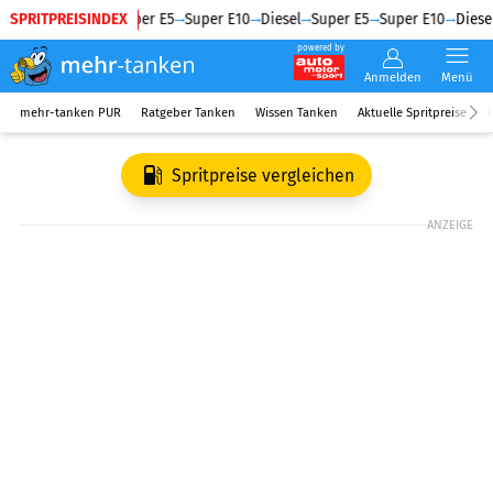
SPRITPREISINDEX
Diesel
Super E5
Super E10
Diesel
Super E5
Super E10
Diesel
powered by
Anmelden
Menü
mehr-tanken PUR
Ratgeber Tanken
Wissen Tanken
Aktuelle Spritpreise
R
Spritpreise vergleichen
ANZEIGE