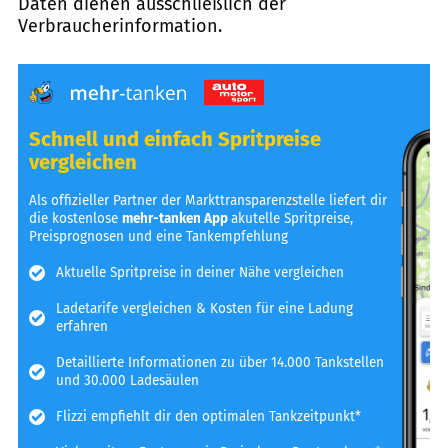
Daten dienen ausschließlich der
Verbraucherinformation.
Schnell und einfach Spritpreise
vergleichen
Als offizieller Partner der Markttransparenzstelle liefert dir
die kostenlose
mehr-tanken App
akutelle Spritpreise,
Preisprognosen und eine Tankempfehlung
Aktuelle Spritpreise in deiner Nähe vergleichen
Ladetarife vergleichen & Kosten für eine Ladung
erfahren
Detaillierte Informationen zu über 14.000 Tankstellen
und 30.000 Ladesäulen
Flizzi empfiehlt dir den optimalen Tankzeitpunkt*