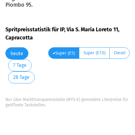
Piombo 95.
Spritpreisstatistik für IP, Via S. Maria Loreto 11,
Capracotta
Super (E10)
Diesel
Super (E5)
heute
7 Tage
28 Tage
Nur über Markttransparenzstelle (MTS-K) gemeldete Literpreise für
geöffnete Tankstellen.