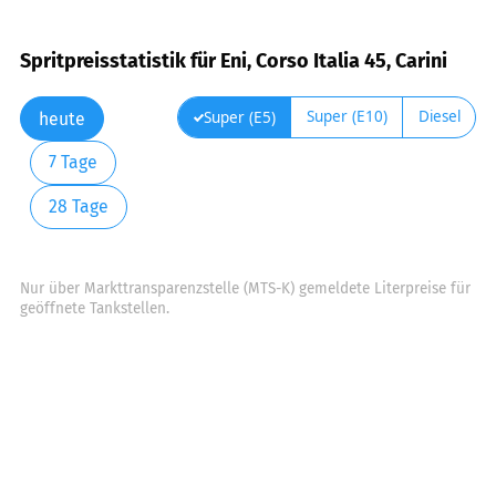
Spritpreisstatistik für Eni, Corso Italia 45, Carini
Super (E10)
Diesel
Super (E5)
heute
7 Tage
28 Tage
Nur über Markttransparenzstelle (MTS-K) gemeldete Literpreise für
geöffnete Tankstellen.