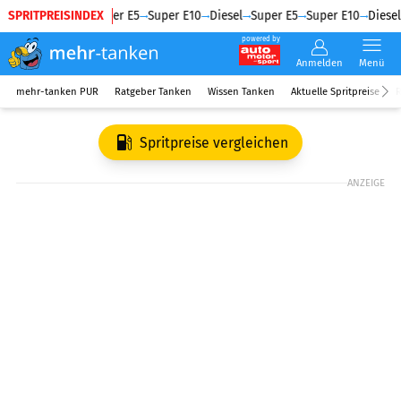
SPRITPREISINDEX
Diesel
Super E5
Super E10
Diesel
Super E5
Super E10
Diesel
powered by
Anmelden
Menü
mehr-tanken PUR
Ratgeber Tanken
Wissen Tanken
Aktuelle Spritpreise
R
Spritpreise vergleichen
ANZEIGE