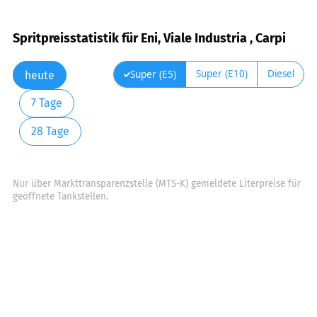
Spritpreisstatistik für Eni, Viale Industria , Carpi
Super (E10)
Diesel
Super (E5)
heute
7 Tage
28 Tage
Nur über Markttransparenzstelle (MTS-K) gemeldete Literpreise für
geöffnete Tankstellen.