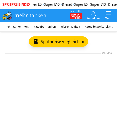
SPRITPREISINDEX
Diesel
Super E5
Super E10
Diesel
Super E5
Super E10
Diesel
powered by
Anmelden
Menü
mehr-tanken PUR
Ratgeber Tanken
Wissen Tanken
Aktuelle Spritpreise
R
Spritpreise vergleichen
ANZEIGE