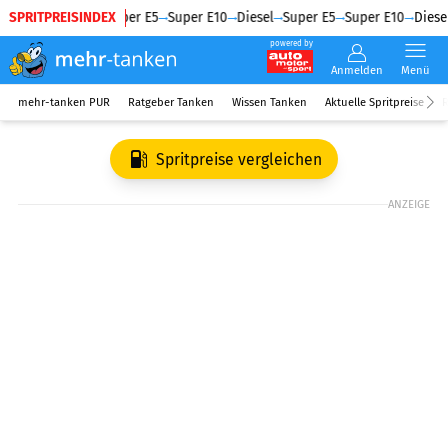
SPRITPREISINDEX
Diesel
Super E5
Super E10
Diesel
Super E5
Super E10
Diesel
powered by
Anmelden
Menü
mehr-tanken PUR
Ratgeber Tanken
Wissen Tanken
Aktuelle Spritpreise
R
Spritpreise vergleichen
ANZEIGE