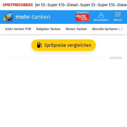
SPRITPREISINDEX
Diesel
Super E5
Super E10
Diesel
Super E5
Super E10
Diesel
powered by
Anmelden
Menü
mehr-tanken PUR
Ratgeber Tanken
Wissen Tanken
Aktuelle Spritpreise
R
Spritpreise vergleichen
ANZEIGE