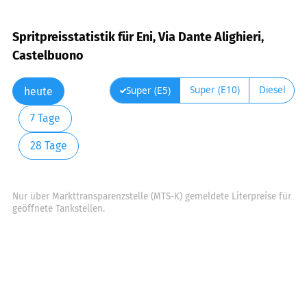
Spritpreisstatistik für Eni, Via Dante Alighieri,
Castelbuono
Super (E10)
Diesel
Super (E5)
heute
7 Tage
28 Tage
Nur über Markttransparenzstelle (MTS-K) gemeldete Literpreise für
geöffnete Tankstellen.