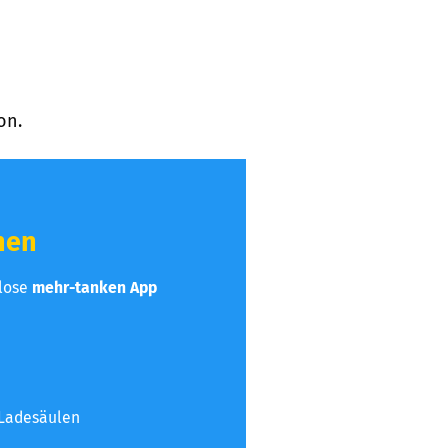
on.
hen
nlose
mehr-tanken App
 Ladesäulen