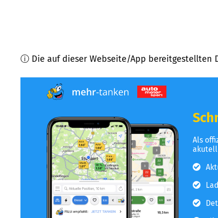
ⓘ Die auf dieser Webseite/App bereitgestellten 
Schn
Als off
akutel
Akt
Lad
Det