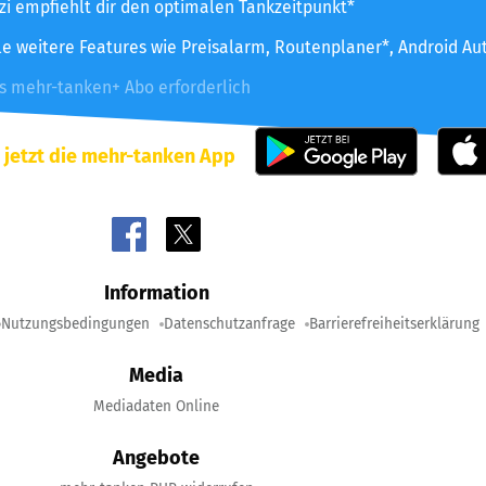
zzi empfiehlt dir den optimalen Tankzeitpunkt*
le weitere Features wie Preisalarm, Routenplaner*, Android Au
es mehr-tanken+ Abo erforderlich
 jetzt die mehr-tanken App
Information
Nutzungsbedingungen
Datenschutzanfrage
Barrierefreiheitserklärung
Media
Mediadaten Online
Angebote