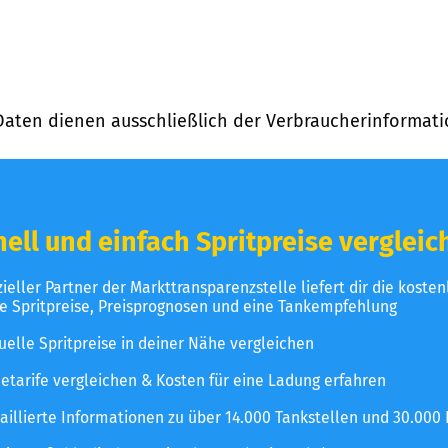
Daten dienen ausschließlich der Verbraucherinformati
ell und einfach Spritpreise vergleic
izieller Partner der Markttransparenzstelle liefert dir die koste
le Spritpreise, Preisprognosen und eine Tankempfehlung
uelle Spritpreise in deiner Nähe vergleichen
etarife vergleichen & Kosten für eine Ladung erfahren
aillierte Informationen zu über 14.000 Tankstellen und 30.000