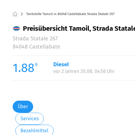
Tankstelle Tamoil in 84048 Castellabate Strada Statale 267
Preisübersicht Tamoil, Strada Statale
Strada Statale 267
84048 Castellabate
1.88
Diesel
9
vor 2 Jahren 20.08. 04:56 Uhr
Über
Services
Bezahlmittel