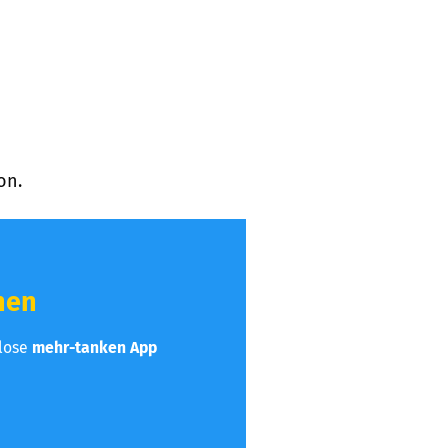
on.
hen
nlose
mehr-tanken App