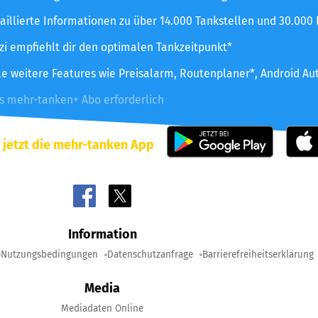
aillierte Informationen zu über 14.000 Tankstellen und 30.000
zzi empfiehlt dir den optimalen Tankzeitpunkt*
le weitere Features wie Preisalarm, Routenplaner*, Android Au
es mehr-tanken+ Abo erforderlich
 jetzt die mehr-tanken App
Information
Nutzungsbedingungen
Datenschutzanfrage
Barrierefreiheitserklärung
Media
Mediadaten Online