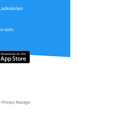
 Ladesäulen
to uvm.
Privacy Manager