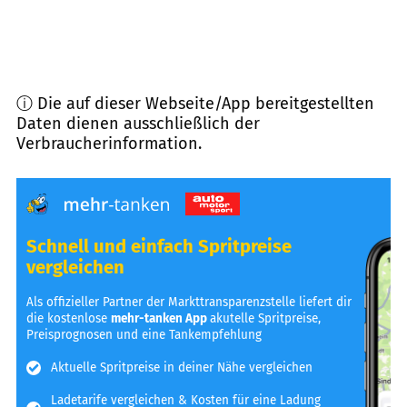
ⓘ Die auf dieser Webseite/App bereitgestellten
Daten dienen ausschließlich der
Verbraucherinformation.
Schnell und einfach Spritpreise
vergleichen
Als offizieller Partner der Markttransparenzstelle liefert dir
die kostenlose
mehr-tanken App
akutelle Spritpreise,
Preisprognosen und eine Tankempfehlung
Aktuelle Spritpreise in deiner Nähe vergleichen
Ladetarife vergleichen & Kosten für eine Ladung