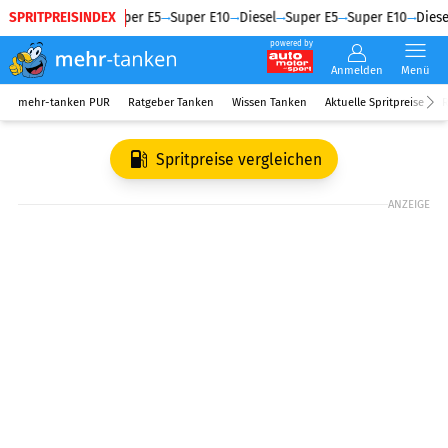
SPRITPREISINDEX
Diesel
Super E5
Super E10
Diesel
Super E5
Super E10
Diese
powered by
Anmelden
Menü
mehr-tanken PUR
Ratgeber Tanken
Wissen Tanken
Aktuelle Spritpreise
R
Spritpreise vergleichen
ANZEIGE