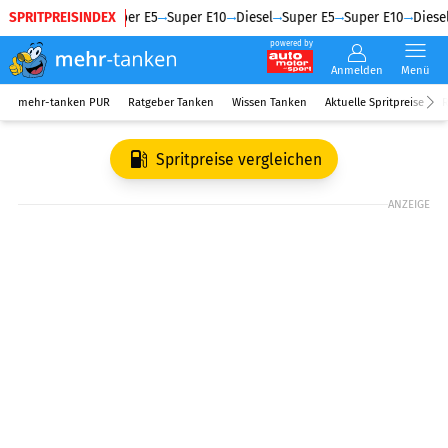
SPRITPREISINDEX
Diesel
Super E5
Super E10
Diesel
Super E5
Super E10
Diesel
powered by
Anmelden
Menü
mehr-tanken PUR
Ratgeber Tanken
Wissen Tanken
Aktuelle Spritpreise
R
Spritpreise vergleichen
ANZEIGE