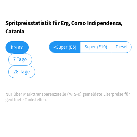
Spritpreisstatistik für Erg, Corso Indipendenza,
Catania
Super (E10)
Diesel
Super (E5)
heute
7 Tage
28 Tage
Nur über Markttransparenzstelle (MTS-K) gemeldete Literpreise für
geöffnete Tankstellen.