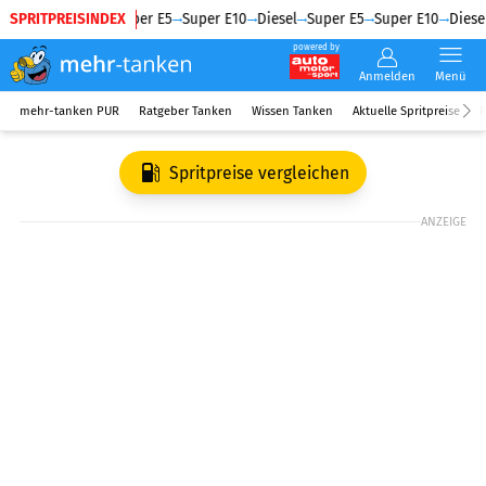
SPRITPREISINDEX
Diesel
Super E5
Super E10
Diesel
Super E5
Super E10
Diesel
powered by
Anmelden
Menü
mehr-tanken PUR
Ratgeber Tanken
Wissen Tanken
Aktuelle Spritpreise
R
Spritpreise vergleichen
ANZEIGE