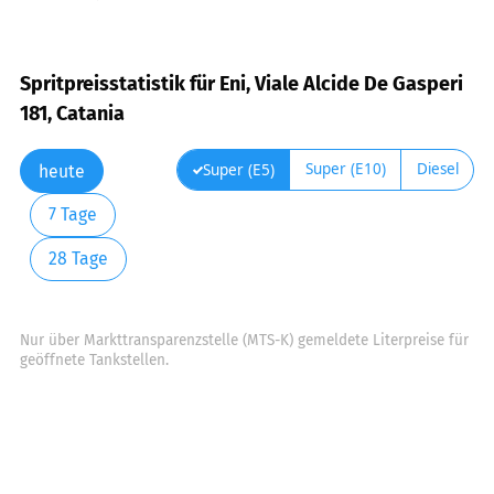
Spritpreisstatistik für Eni, Viale Alcide De Gasperi
181, Catania
Super (E10)
Diesel
Super (E5)
heute
7 Tage
28 Tage
Nur über Markttransparenzstelle (MTS-K) gemeldete Literpreise für
geöffnete Tankstellen.