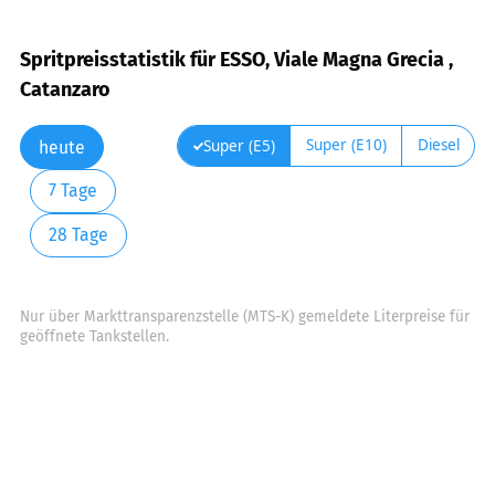
Spritpreisstatistik für ESSO, Viale Magna Grecia ,
Catanzaro
Super (E10)
Diesel
Super (E5)
heute
7 Tage
28 Tage
Nur über Markttransparenzstelle (MTS-K) gemeldete Literpreise für
geöffnete Tankstellen.