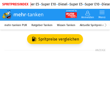
SPRITPREISINDEX
Diesel
Super E5
Super E10
Diesel
Super E5
Super E10
Diesel
powered by
Anmelden
Menü
mehr-tanken PUR
Ratgeber Tanken
Wissen Tanken
Aktuelle Spritpreise
R
Spritpreise vergleichen
ANZEIGE