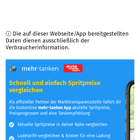
ⓘ Die auf dieser Webseite/App bereitgestellten
Daten dienen ausschließlich der
Verbraucherinformation.
Schnell und einfach Spritpreise
vergleichen
Als offizieller Partner der Markttransparenzstelle liefert dir
die kostenlose
mehr-tanken App
akutelle Spritpreise,
Preisprognosen und eine Tankempfehlung
Aktuelle Spritpreise in deiner Nähe vergleichen
Ladetarife vergleichen & Kosten für eine Ladung