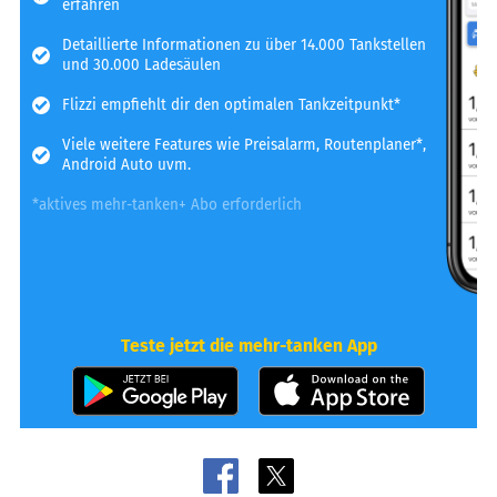
erfahren
Detaillierte Informationen zu über 14.000 Tankstellen
und 30.000 Ladesäulen
Flizzi empfiehlt dir den optimalen Tankzeitpunkt*
Viele weitere Features wie Preisalarm, Routenplaner*,
Android Auto uvm.
*aktives mehr-tanken+ Abo erforderlich
Teste jetzt die mehr-tanken App