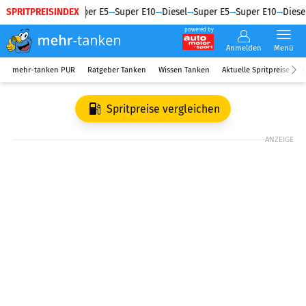
SPRITPREISINDEX
Diesel
Super E5
Super E10
Diesel
Super E5
Super E10
Diesel
powered by
Anmelden
Menü
mehr-tanken PUR
Ratgeber Tanken
Wissen Tanken
Aktuelle Spritpreise
R
Spritpreise vergleichen
ANZEIGE