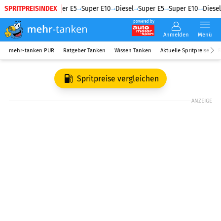
SPRITPREISINDEX
Diesel
Super E5
Super E10
Diesel
Super E5
Super E10
Diesel
powered by
Anmelden
Menü
mehr-tanken PUR
Ratgeber Tanken
Wissen Tanken
Aktuelle Spritpreise
R
Spritpreise vergleichen
ANZEIGE