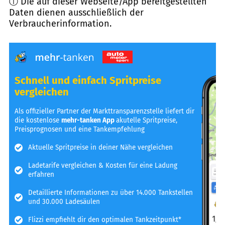
ⓘ Die auf dieser Webseite/App bereitgestellten
Daten dienen ausschließlich der
Verbraucherinformation.
Schnell und einfach Spritpreise
vergleichen
Als offizieller Partner der Markttransparenzstelle liefert dir
die kostenlose
mehr-tanken App
akutelle Spritpreise,
Preisprognosen und eine Tankempfehlung
Aktuelle Spritpreise in deiner Nähe vergleichen
Ladetarife vergleichen & Kosten für eine Ladung
erfahren
Detaillierte Informationen zu über 14.000 Tankstellen
und 30.000 Ladesäulen
Flizzi empfiehlt dir den optimalen Tankzeitpunkt*