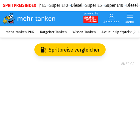
SPRITPREISINDEX
Diesel
Super E5
Super E10
Diesel
Super E5
Super E10
Diesel
powered by
Anmelden
Menü
mehr-tanken PUR
Ratgeber Tanken
Wissen Tanken
Aktuelle Spritpreise
R
Spritpreise vergleichen
ANZEIGE