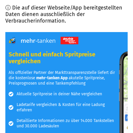
ⓘ Die auf dieser Webseite/App bereitgestellten
Daten dienen ausschließlich der
Verbraucherinformation.
Schnell und einfach Spritpreise
vergleichen
Als offizieller Partner der Markttransparenzstelle liefert dir
die kostenlose
mehr-tanken App
akutelle Spritpreise,
Preisprognosen und eine Tankempfehlung
Aktuelle Spritpreise in deiner Nähe vergleichen
Ladetarife vergleichen & Kosten für eine Ladung
erfahren
Detaillierte Informationen zu über 14.000 Tankstellen
und 30.000 Ladesäulen