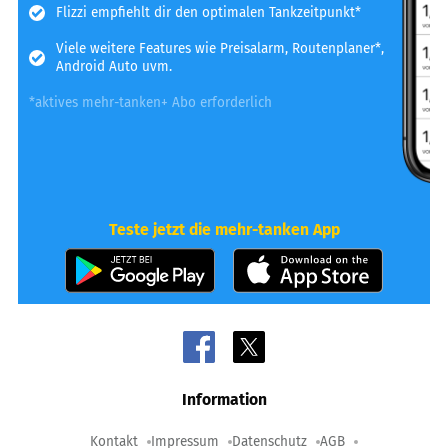
Flizzi empfiehlt dir den optimalen Tankzeitpunkt*
Viele weitere Features wie Preisalarm, Routenplaner*,
Android Auto uvm.
*aktives mehr-tanken+ Abo erforderlich
Teste jetzt die mehr-tanken App
Information
Kontakt
Impressum
Datenschutz
AGB