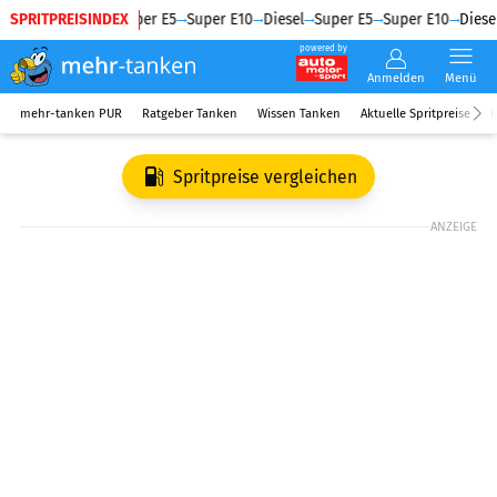
SPRITPREISINDEX
Diesel
Super E5
Super E10
Diesel
Super E5
Super E10
Diesel
powered by
Anmelden
Menü
mehr-tanken PUR
Ratgeber Tanken
Wissen Tanken
Aktuelle Spritpreise
R
Spritpreise vergleichen
ANZEIGE