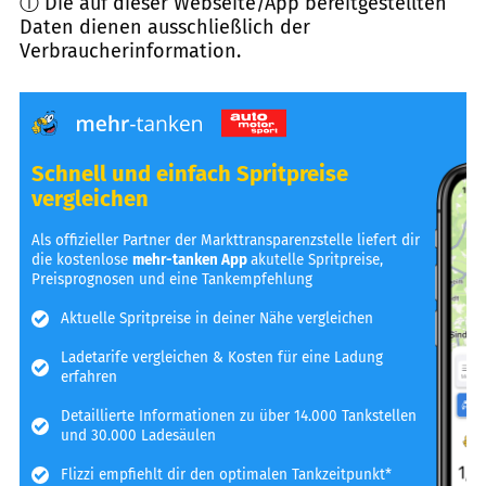
ⓘ Die auf dieser Webseite/App bereitgestellten
Daten dienen ausschließlich der
Verbraucherinformation.
Schnell und einfach Spritpreise
vergleichen
Als offizieller Partner der Markttransparenzstelle liefert dir
die kostenlose
mehr-tanken App
akutelle Spritpreise,
Preisprognosen und eine Tankempfehlung
Aktuelle Spritpreise in deiner Nähe vergleichen
Ladetarife vergleichen & Kosten für eine Ladung
erfahren
Detaillierte Informationen zu über 14.000 Tankstellen
und 30.000 Ladesäulen
Flizzi empfiehlt dir den optimalen Tankzeitpunkt*