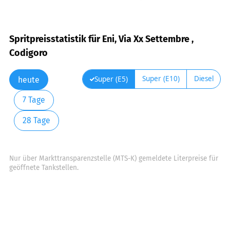
Spritpreisstatistik für Eni, Via Xx Settembre ,
Codigoro
Super (E10)
Diesel
Super (E5)
heute
7 Tage
28 Tage
Nur über Markttransparenzstelle (MTS-K) gemeldete Literpreise für
geöffnete Tankstellen.