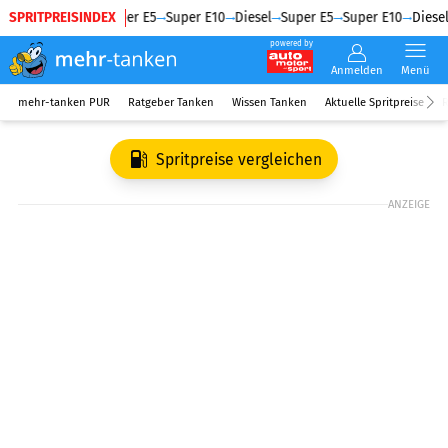
SPRITPREISINDEX
Diesel
Super E5
Super E10
Diesel
Super E5
Super E10
Diesel
powered by
Anmelden
Menü
mehr-tanken PUR
Ratgeber Tanken
Wissen Tanken
Aktuelle Spritpreise
R
Spritpreise vergleichen
ANZEIGE