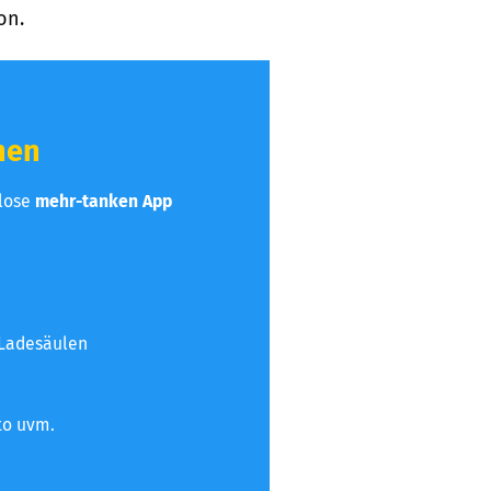
on.
hen
nlose
mehr-tanken App
 Ladesäulen
to uvm.