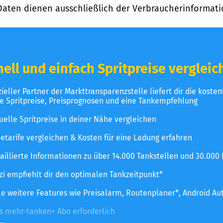
Daten dienen ausschließlich der Verbraucherinformati
ell und einfach Spritpreise vergleic
izieller Partner der Markttransparenzstelle liefert dir die koste
le Spritpreise, Preisprognosen und eine Tankempfehlung
uelle Spritpreise in deiner Nähe vergleichen
etarife vergleichen & Kosten für eine Ladung erfahren
aillierte Informationen zu über 14.000 Tankstellen und 30.000
zzi empfiehlt dir den optimalen Tankzeitpunkt*
le weitere Features wie Preisalarm, Routenplaner*, Android Au
es mehr-tanken+ Abo erforderlich