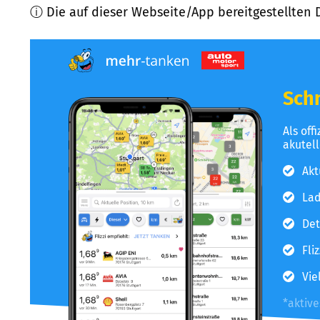
ⓘ Die auf dieser Webseite/App bereitgestellten 
Schn
Als off
akutel
Akt
Lad
Det
Fli
Vie
*aktiv