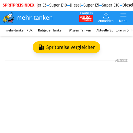
SPRITPREISINDEX
Diesel
Super E5
Super E10
Diesel
Super E5
Super E10
Diesel
powered by
Anmelden
Menü
mehr-tanken PUR
Ratgeber Tanken
Wissen Tanken
Aktuelle Spritpreise
R
Spritpreise vergleichen
ANZEIGE