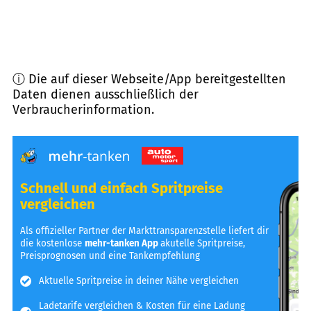
ⓘ Die auf dieser Webseite/App bereitgestellten
Daten dienen ausschließlich der
Verbraucherinformation.
Schnell und einfach Spritpreise
vergleichen
Als offizieller Partner der Markttransparenzstelle liefert dir
die kostenlose
mehr-tanken App
akutelle Spritpreise,
Preisprognosen und eine Tankempfehlung
Aktuelle Spritpreise in deiner Nähe vergleichen
Ladetarife vergleichen & Kosten für eine Ladung