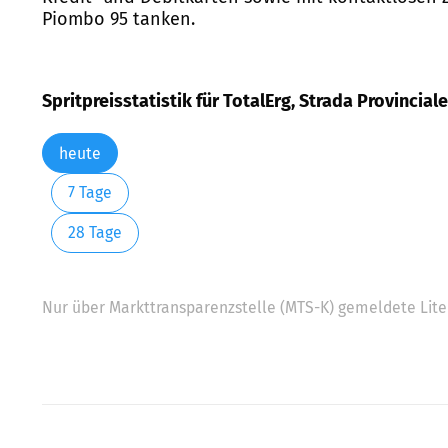
Piombo 95 tanken.
Spritpreisstatistik für TotalErg, Strada Provinciale
heute
7 Tage
28 Tage
Nur über Markttransparenzstelle (MTS-K) gemeldete Liter