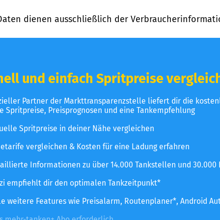
Daten dienen ausschließlich der Verbraucherinformati
ell und einfach Spritpreise vergleic
izieller Partner der Markttransparenzstelle liefert dir die koste
le Spritpreise, Preisprognosen und eine Tankempfehlung
uelle Spritpreise in deiner Nähe vergleichen
etarife vergleichen & Kosten für eine Ladung erfahren
aillierte Informationen zu über 14.000 Tankstellen und 30.000
zzi empfiehlt dir den optimalen Tankzeitpunkt*
le weitere Features wie Preisalarm, Routenplaner*, Android Au
es mehr-tanken+ Abo erforderlich