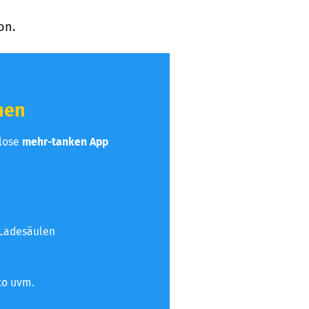
on.
hen
nlose
mehr-tanken App
 Ladesäulen
to uvm.