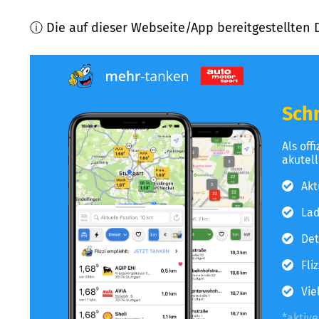
ⓘ Die auf dieser Webseite/App bereitgestellten 
Schn
Als off
akutel
Akt
Lad
Det
Fli
Vie
*aktiv