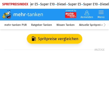
SPRITPREISINDEX
Diesel
Super E5
Super E10
Diesel
Super E5
Super E10
Diesel
powered by
Anmelden
Menü
mehr-tanken PUR
Ratgeber Tanken
Wissen Tanken
Aktuelle Spritpreise
R
Spritpreise vergleichen
ANZEIGE