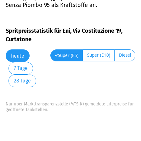
Senza Piombo 95 als Kraftstoffe an.
Spritpreisstatistik für Eni, Via Costituzione 19,
Curtatone
Super (E10)
Diesel
Super (E5)
heute
7 Tage
28 Tage
Nur über Markttransparenzstelle (MTS-K) gemeldete Literpreise für
geöffnete Tankstellen.