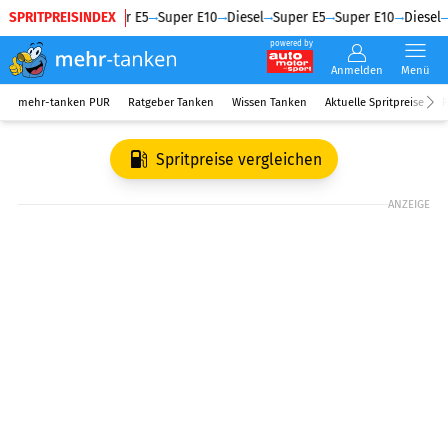
SPRITPREISINDEX
Diesel
Super E5
Super E10
Diesel
Super E5
Super E10
Diesel
powered by
Anmelden
Menü
mehr-tanken PUR
Ratgeber Tanken
Wissen Tanken
Aktuelle Spritpreise
R
Spritpreise vergleichen
ANZEIGE