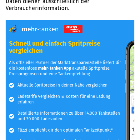
Daten dienen ausschließlich der
Verbraucherinformation.
Schnell und einfach Spritpreise
vergleichen
Als offizieller Partner der Markttransparenzstelle liefert dir
die kostenlose
mehr-tanken App
akutelle Spritpreise,
Preisprognosen und eine Tankempfehlung
Aktuelle Spritpreise in deiner Nähe vergleichen
Ladetarife vergleichen & Kosten für eine Ladung
erfahren
Detaillierte Informationen zu über 14.000 Tankstellen
und 30.000 Ladesäulen
Flizzi empfiehlt dir den optimalen Tankzeitpunkt*