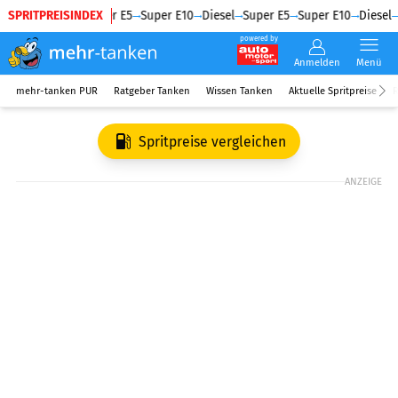
SPRITPREISINDEX
Diesel
Super E5
Super E10
Diesel
Super E5
Super E10
Diesel
powered by
Anmelden
Menü
mehr-tanken PUR
Ratgeber Tanken
Wissen Tanken
Aktuelle Spritpreise
R
Spritpreise vergleichen
ANZEIGE