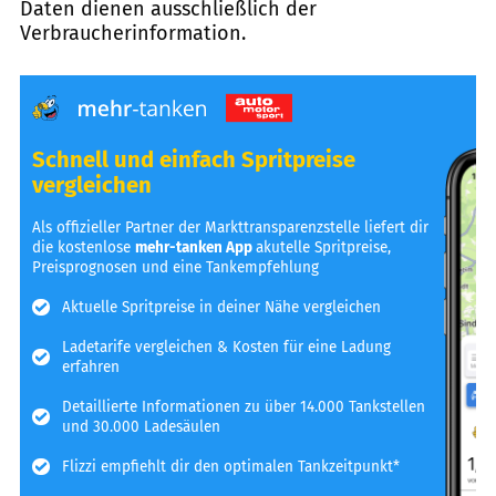
Daten dienen ausschließlich der
Verbraucherinformation.
Schnell und einfach Spritpreise
vergleichen
Als offizieller Partner der Markttransparenzstelle liefert dir
die kostenlose
mehr-tanken App
akutelle Spritpreise,
Preisprognosen und eine Tankempfehlung
Aktuelle Spritpreise in deiner Nähe vergleichen
Ladetarife vergleichen & Kosten für eine Ladung
erfahren
Detaillierte Informationen zu über 14.000 Tankstellen
und 30.000 Ladesäulen
Flizzi empfiehlt dir den optimalen Tankzeitpunkt*