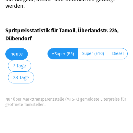
werden.
Spritpreisstatistik für Tamoil, Überlandstr. 224,
Dübendorf
Super (E10)
Diesel
Super (E5)
heute
7 Tage
28 Tage
Nur über Markttransparenzstelle (MTS-K) gemeldete Literpreise für
geöffnete Tankstellen.