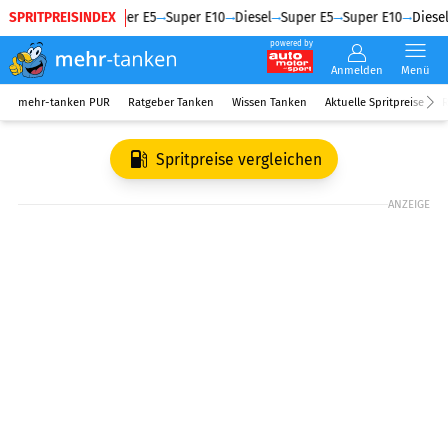
SPRITPREISINDEX
Diesel
Super E5
Super E10
Diesel
Super E5
Super E10
Diesel
powered by
Anmelden
Menü
mehr-tanken PUR
Ratgeber Tanken
Wissen Tanken
Aktuelle Spritpreise
R
Spritpreise vergleichen
ANZEIGE