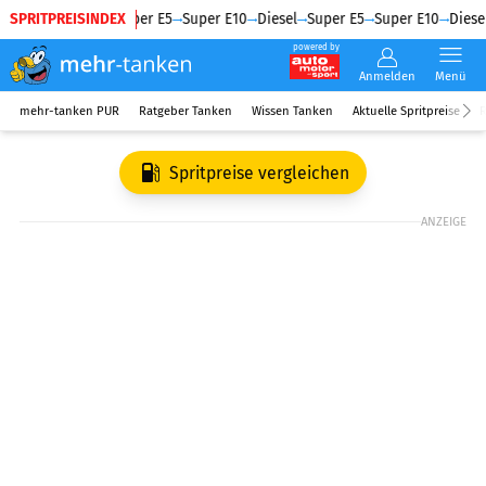
SPRITPREISINDEX
Diesel
Super E5
Super E10
Diesel
Super E5
Super E10
Diesel
powered by
Anmelden
Menü
mehr-tanken PUR
Ratgeber Tanken
Wissen Tanken
Aktuelle Spritpreise
R
Spritpreise vergleichen
ANZEIGE