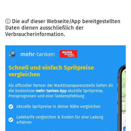
ⓘ Die auf dieser Webseite/App bereitgestellten
Daten dienen ausschließlich der
Verbraucherinformation.
Schnell und einfach Spritpreise
vergleichen
Als offizieller Partner der Markttransparenzstelle liefert dir
die kostenlose
mehr-tanken App
akutelle Spritpreise,
Preisprognosen und eine Tankempfehlung
Aktuelle Spritpreise in deiner Nähe vergleichen
Ladetarife vergleichen & Kosten für eine Ladung
erfahren