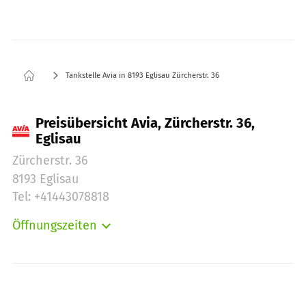
Tankstelle Avia in 8193 Eglisau Zürcherstr. 36
Preisübersicht Avia, Zürcherstr. 36,
Eglisau
Zürcherstr. 36
8193 Eglisau
Tel: +41443078818
Öffnungszeiten
Montag:
06:00-22:00
Dienstag:
06:00-22:00
Mittwoch:
06:00-22:00
Donnerstag:
06:00-22:00