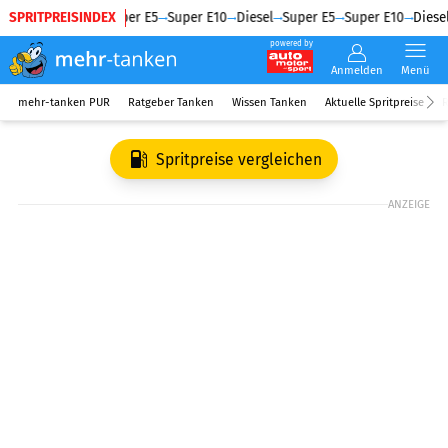
SPRITPREISINDEX
Diesel
Super E5
Super E10
Diesel
Super E5
Super E10
Diesel
powered by
Anmelden
Menü
mehr-tanken PUR
Ratgeber Tanken
Wissen Tanken
Aktuelle Spritpreise
R
Spritpreise vergleichen
ANZEIGE