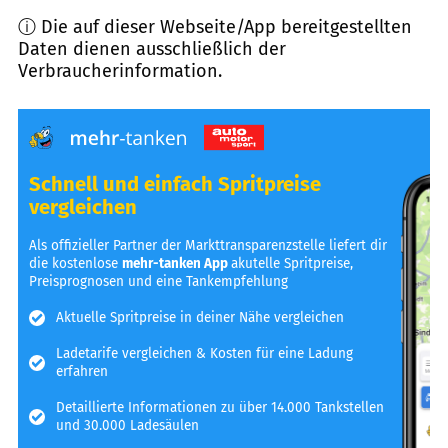
ⓘ Die auf dieser Webseite/App bereitgestellten
Daten dienen ausschließlich der
Verbraucherinformation.
Schnell und einfach Spritpreise
vergleichen
Als offizieller Partner der Markttransparenzstelle liefert dir
die kostenlose
mehr-tanken App
akutelle Spritpreise,
Preisprognosen und eine Tankempfehlung
Aktuelle Spritpreise in deiner Nähe vergleichen
Ladetarife vergleichen & Kosten für eine Ladung
erfahren
Detaillierte Informationen zu über 14.000 Tankstellen
und 30.000 Ladesäulen