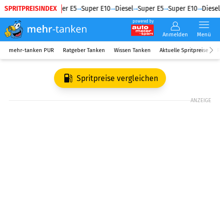
SPRITPREISINDEX
Diesel
Super E5
Super E10
Diesel
Super E5
Super E10
Diesel
powered by
Anmelden
Menü
mehr-tanken PUR
Ratgeber Tanken
Wissen Tanken
Aktuelle Spritpreise
R
Spritpreise vergleichen
ANZEIGE