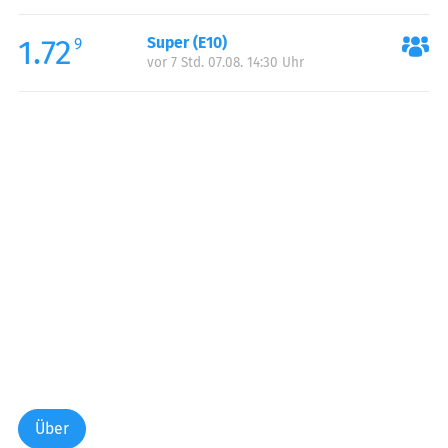
Freitag:
00:00-24:00
1.72
Super (E10)
Samstag:
00:00-24:00
9
vor 7 Std. 07.08. 14:30 Uhr
Sonntag:
00:00-24:00
Über