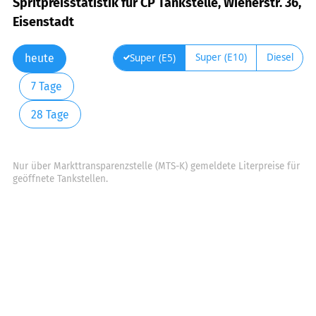
Spritpreisstatistik für CP Tankstelle, Wienerstr. 36,
Eisenstadt
Super (E10)
Diesel
Super (E5)
heute
7 Tage
28 Tage
Nur über Markttransparenzstelle (MTS-K) gemeldete Literpreise für
geöffnete Tankstellen.