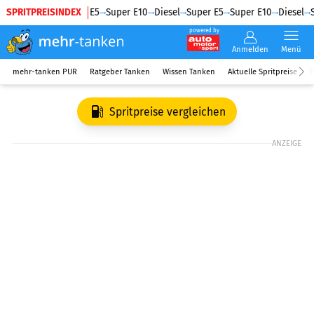
SPRITPREISINDEX
Diesel
Super E5
Super E10
Diesel
Super E5
Super E10
Diesel
S
powered by
Anmelden
Menü
mehr-tanken PUR
Ratgeber Tanken
Wissen Tanken
Aktuelle Spritpreise
R
Spritpreise vergleichen
ANZEIGE