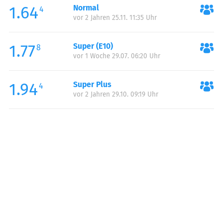
1.64
Normal
Samstag:
06:00-20:00
4
vor 2 Jahren 25.11. 11:35 Uhr
Sonntag:
06:00-20:00
1.77
Super (E10)
8
vor 1 Woche 29.07. 06:20 Uhr
1.94
Super Plus
4
vor 2 Jahren 29.10. 09:19 Uhr