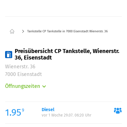
Tankstelle CP Tankstelle in 7000 Eisenstadt Wienerstr. 36
Preisübersicht CP Tankstelle, Wienerstr.
36, Eisenstadt
Wienerstr. 36
7000 Eisenstadt
Öffnungszeiten
Montag:
06:00-20:00
Dienstag:
06:00-20:00
Mittwoch:
06:00-20:00
1.95
Diesel
9
vor 1 Woche 29.07. 06:20 Uhr
Donnerstag:
06:00-20:00
Freitag:
06:00-20:00