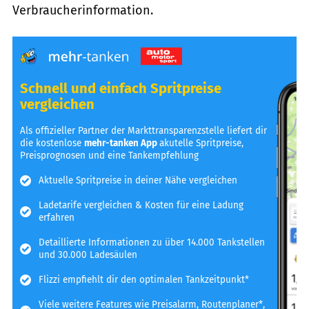
Verbraucherinformation.
Schnell und einfach Spritpreise
vergleichen
Als offizieller Partner der Markttransparenzstelle liefert dir
die kostenlose
mehr-tanken App
akutelle Spritpreise,
Preisprognosen und eine Tankempfehlung
Aktuelle Spritpreise in deiner Nähe vergleichen
Ladetarife vergleichen & Kosten für eine Ladung
erfahren
Detaillierte Informationen zu über 14.000 Tankstellen
und 30.000 Ladesäulen
Flizzi empfiehlt dir den optimalen Tankzeitpunkt*
Viele weitere Features wie Preisalarm, Routenplaner*,