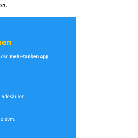
on.
hen
nlose
mehr-tanken App
 Ladesäulen
to uvm.