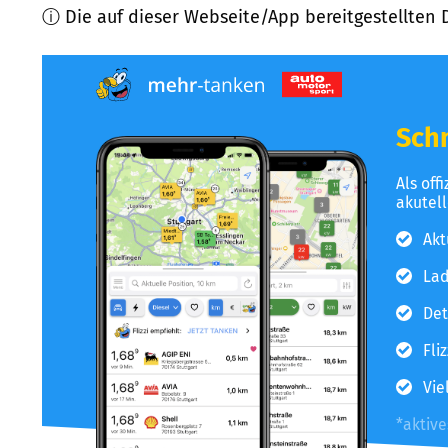
ⓘ Die auf dieser Webseite/App bereitgestellten 
Schn
Als off
akutel
Akt
Lad
Det
Fli
Vie
*aktiv