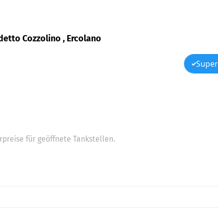
detto Cozzolino , Ercolano
Super
preise für geöffnete Tankstellen.