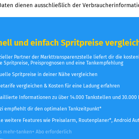
Daten dienen ausschließlich der Verbraucherinformati
ell und einfach Spritpreise vergleic
izieller Partner der Markttransparenzstelle liefert dir die koste
le Spritpreise, Preisprognosen und eine Tankempfehlung
uelle Spritpreise in deiner Nähe vergleichen
etarife vergleichen & Kosten für eine Ladung erfahren
aillierte Informationen zu über 14.000 Tankstellen und 30.000
zzi empfiehlt dir den optimalen Tankzeitpunkt*
le weitere Features wie Preisalarm, Routenplaner*, Android Au
es mehr-tanken+ Abo erforderlich