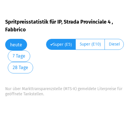
Spritpreisstatistik für IP, Strada Provinciale 4 ,
Fabbrico
Super (E10)
Diesel
Super (E5)
heute
7 Tage
28 Tage
Nur über Markttransparenzstelle (MTS-K) gemeldete Literpreise für
geöffnete Tankstellen.