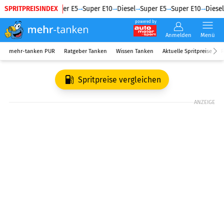
SPRITPREISINDEX
Diesel
Super E5
Super E10
Diesel
Super E5
Super E10
Diesel
powered by
Anmelden
Menü
mehr-tanken PUR
Ratgeber Tanken
Wissen Tanken
Aktuelle Spritpreise
R
Spritpreise vergleichen
ANZEIGE