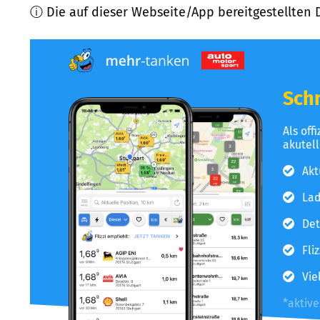
ⓘ Die auf dieser Webseite/App bereitgestellten 
Schn
Als off
akutel
Akt
Lad
Det
Fli
Vie
*aktiv