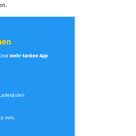
on.
hen
nlose
mehr-tanken App
 Ladesäulen
to uvm.