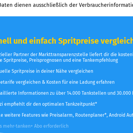
Daten dienen ausschließlich der Verbraucherinformati
ell und einfach Spritpreise vergleic
izieller Partner der Markttransparenzstelle liefert dir die koste
le Spritpreise, Preisprognosen und eine Tankempfehlung
uelle Spritpreise in deiner Nähe vergleichen
etarife vergleichen & Kosten für eine Ladung erfahren
aillierte Informationen zu über 14.000 Tankstellen und 30.000
zzi empfiehlt dir den optimalen Tankzeitpunkt*
le weitere Features wie Preisalarm, Routenplaner*, Android Au
es mehr-tanken+ Abo erforderlich