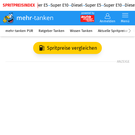
SPRITPREISINDEX
Diesel
Super E5
Super E10
Diesel
Super E5
Super E10
Diesel
powered by
Anmelden
Menü
mehr-tanken PUR
Ratgeber Tanken
Wissen Tanken
Aktuelle Spritpreise
R
Spritpreise vergleichen
ANZEIGE