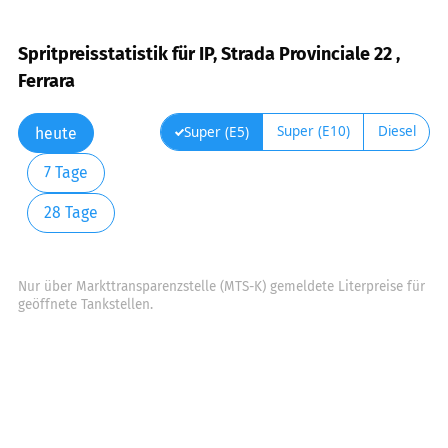
Spritpreisstatistik für IP, Strada Provinciale 22 ,
Ferrara
Super (E10)
Diesel
Super (E5)
heute
7 Tage
28 Tage
Nur über Markttransparenzstelle (MTS-K) gemeldete Literpreise für
geöffnete Tankstellen.