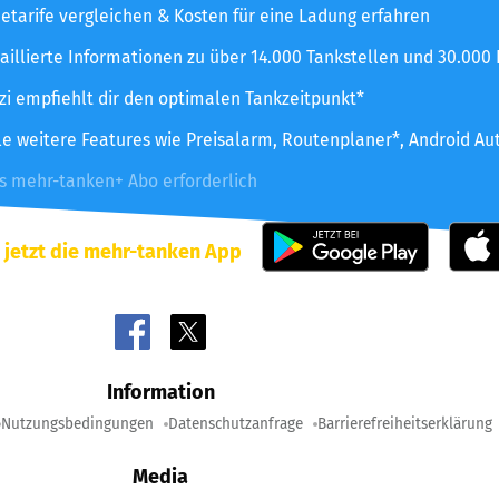
etarife vergleichen & Kosten für eine Ladung erfahren
aillierte Informationen zu über 14.000 Tankstellen und 30.000
zzi empfiehlt dir den optimalen Tankzeitpunkt*
le weitere Features wie Preisalarm, Routenplaner*, Android Au
es mehr-tanken+ Abo erforderlich
 jetzt die mehr-tanken App
Information
Nutzungsbedingungen
Datenschutzanfrage
Barrierefreiheitserklärung
Media