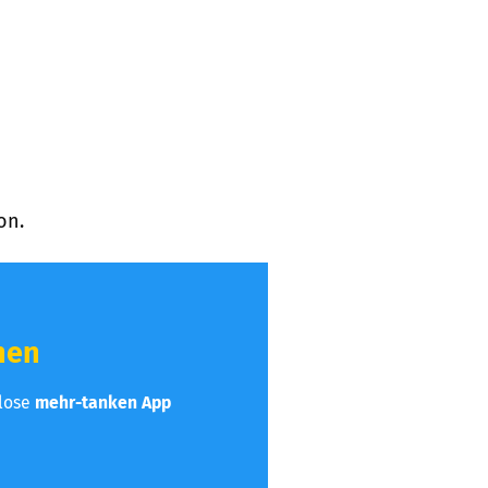
on.
hen
nlose
mehr-tanken App