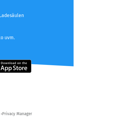
 Ladesäulen
to uvm.
Privacy Manager