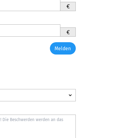
€
€
Melden