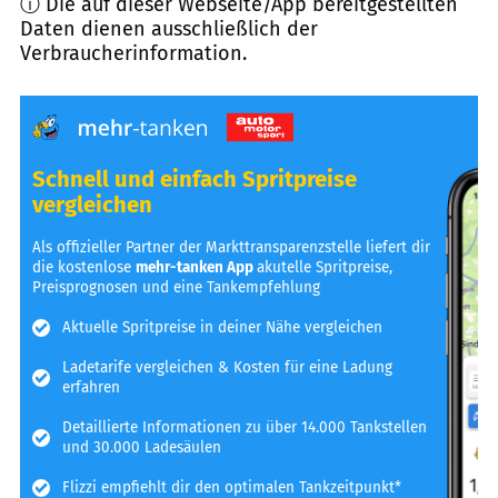
ⓘ Die auf dieser Webseite/App bereitgestellten
Daten dienen ausschließlich der
Verbraucherinformation.
Schnell und einfach Spritpreise
vergleichen
Als offizieller Partner der Markttransparenzstelle liefert dir
die kostenlose
mehr-tanken App
akutelle Spritpreise,
Preisprognosen und eine Tankempfehlung
Aktuelle Spritpreise in deiner Nähe vergleichen
Ladetarife vergleichen & Kosten für eine Ladung
erfahren
Detaillierte Informationen zu über 14.000 Tankstellen
und 30.000 Ladesäulen
Flizzi empfiehlt dir den optimalen Tankzeitpunkt*