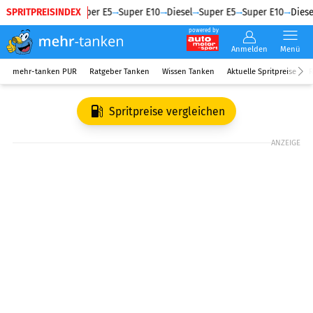
SPRITPREISINDEX
Diesel
Super E5
Super E10
Diesel
Super E5
Super E10
Diesel
powered by
Anmelden
Menü
mehr-tanken PUR
Ratgeber Tanken
Wissen Tanken
Aktuelle Spritpreise
R
Spritpreise vergleichen
ANZEIGE