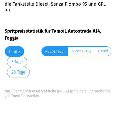
die Tankstelle Diesel, Senza Piombo 95 und GPL
an.
Spritpreisstatistik für Tamoil, Autostrada A14,
Foggia
Super (E10)
Diesel
Super (E5)
heute
7 Tage
28 Tage
Nur über Markttransparenzstelle (MTS-K) gemeldete Literpreise für
geöffnete Tankstellen.