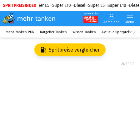
SPRITPREISINDEX
Diesel
Super E5
Super E10
Diesel
Super E5
Super E10
Diesel
powered by
Anmelden
Menü
mehr-tanken PUR
Ratgeber Tanken
Wissen Tanken
Aktuelle Spritpreise
R
Spritpreise vergleichen
ANZEIGE