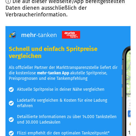
ⓘ Die auf dieser Webseite/App bereitgestellten
Daten dienen ausschließlich der
Verbraucherinformation.
Schnell und einfach Spritpreise
vergleichen
Als offizieller Partner der Markttransparenzstelle liefert dir
die kostenlose
mehr-tanken App
akutelle Spritpreise,
Preisprognosen und eine Tankempfehlung
Aktuelle Spritpreise in deiner Nähe vergleichen
Ladetarife vergleichen & Kosten für eine Ladung
erfahren
Detaillierte Informationen zu über 14.000 Tankstellen
und 30.000 Ladesäulen
Flizzi empfiehlt dir den optimalen Tankzeitpunkt*