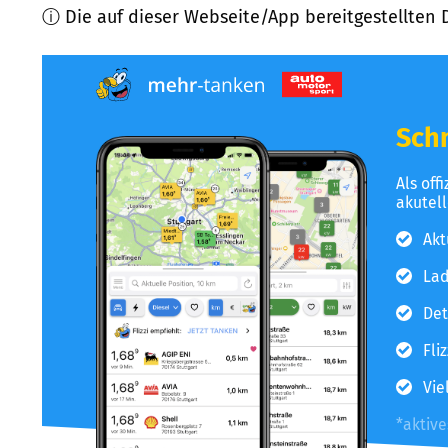
ⓘ Die auf dieser Webseite/App bereitgestellten 
Schn
Als off
akutel
Akt
Lad
Det
Fli
Vie
*aktiv