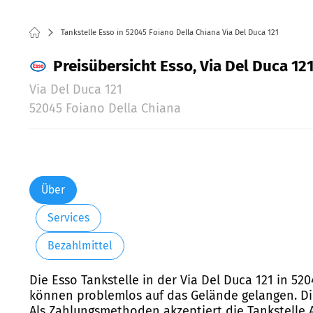
Tankstelle Esso in 52045 Foiano Della Chiana Via Del Duca 121
Preisübersicht Esso, Via Del Duca 121
Via Del Duca 121
52045 Foiano Della Chiana
Über
Services
Bezahlmittel
Die Esso Tankstelle in der Via Del Duca 121 in 5
können problemlos auf das Gelände gelangen. Die
Als Zahlungsmethoden akzeptiert die Tankstelle A