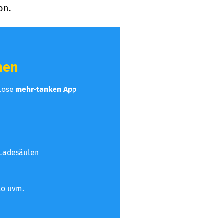
on.
hen
nlose
mehr-tanken App
 Ladesäulen
to uvm.