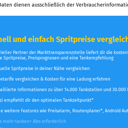
Daten dienen ausschließlich der Verbraucherinformati
ell und einfach Spritpreise vergleic
izieller Partner der Markttransparenzstelle liefert dir die koste
le Spritpreise, Preisprognosen und eine Tankempfehlung
uelle Spritpreise in deiner Nähe vergleichen
etarife vergleichen & Kosten für eine Ladung erfahren
aillierte Informationen zu über 14.000 Tankstellen und 30.000
zzi empfiehlt dir den optimalen Tankzeitpunkt*
le weitere Features wie Preisalarm, Routenplaner*, Android Au
es mehr-tanken+ Abo erforderlich