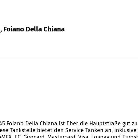
, Foiano Della Chiana
2045 Foiano Della Chiana ist über die Hauptstraße gut 
se Tankstelle bietet den Service Tanken an, inklusive
MEX, EC, Girocard, Mastercard, Visa, Logpay und Eurosh