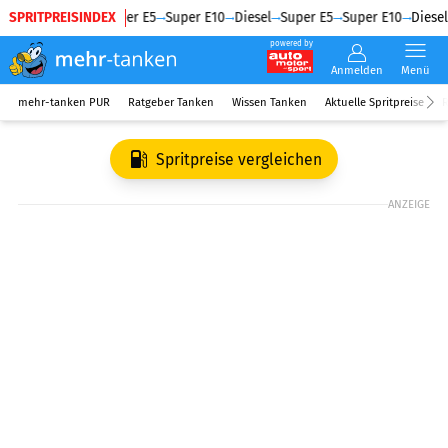
SPRITPREISINDEX
Diesel
Super E5
Super E10
Diesel
Super E5
Super E10
Diesel
powered by
Anmelden
Menü
mehr-tanken PUR
Ratgeber Tanken
Wissen Tanken
Aktuelle Spritpreise
R
Spritpreise vergleichen
ANZEIGE