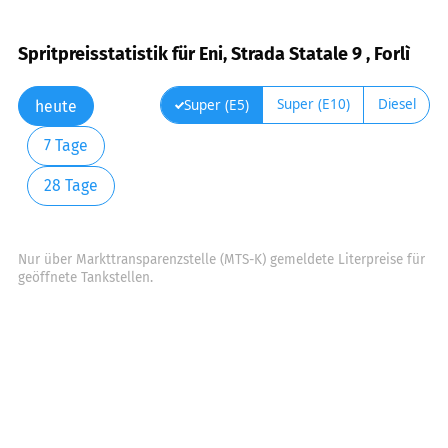
Spritpreisstatistik für Eni, Strada Statale 9 , Forlì
Super (E10)
Diesel
Super (E5)
heute
7 Tage
28 Tage
Nur über Markttransparenzstelle (MTS-K) gemeldete Literpreise für
geöffnete Tankstellen.