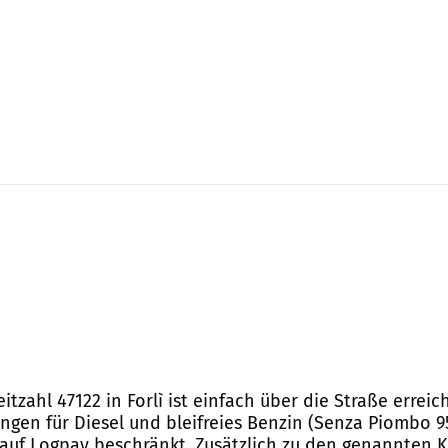
leitzahl 47122 in Forlì ist einfach über die Straße erre
ungen für Diesel und bleifreies Benzin (Senza Piombo 9
auf Logpay beschränkt. Zusätzlich zu den genannten Kr