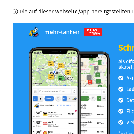
ⓘ Die auf dieser Webseite/App bereitgestellten 
Schn
Als off
akutel
Akt
Lad
Det
Fli
Vie
*aktiv