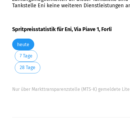
Tankstelle Eni keine weiteren Dienstleistungen a
Spritpreisstatistik für Eni, Via Piave 1, Forlì
heute
7 Tage
28 Tage
Nur über Markttransparenzstelle (MTS-K) gemeldete Liter