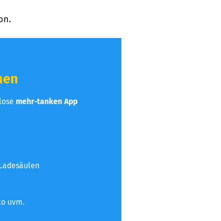
on.
hen
nlose
mehr-tanken App
 Ladesäulen
to uvm.