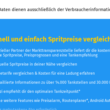
Daten dienen ausschließlich der Verbraucherinformati
ell und einfach Spritpreise vergleic
izieller Partner der Markttransparenzstelle liefert dir die koste
le Spritpreise, Preisprognosen und eine Tankempfehlung
uelle Spritpreise in deiner Nähe vergleichen
etarife vergleichen & Kosten für eine Ladung erfahren
aillierte Informationen zu über 14.000 Tankstellen und 30.000
zzi empfiehlt dir den optimalen Tankzeitpunkt*
le weitere Features wie Preisalarm, Routenplaner*, Android Au
es mehr-tanken+ Abo erforderlich