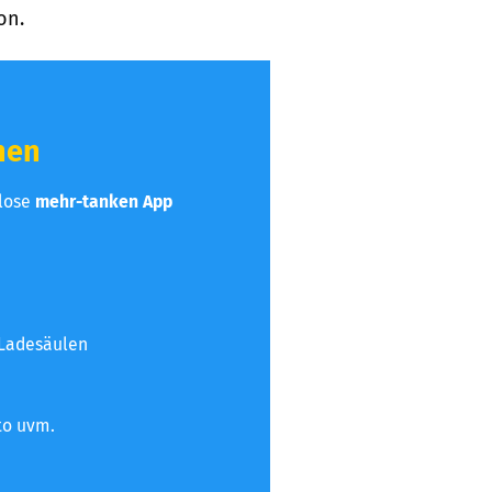
on.
hen
nlose
mehr-tanken App
 Ladesäulen
to uvm.