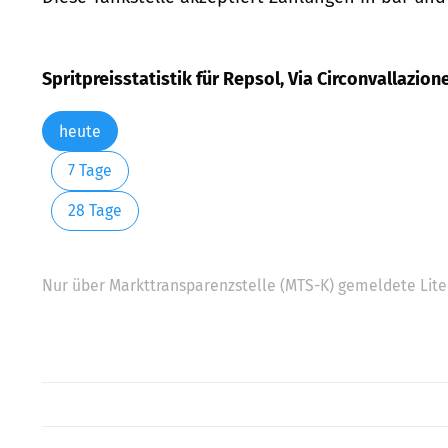
Spritpreisstatistik für Repsol, Via Circonvallazione
heute
7 Tage
28 Tage
Nur über Markttransparenzstelle (MTS-K) gemeldete Liter