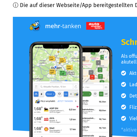
ⓘ Die auf dieser Webseite/App bereitgestellten 
Schn
Als off
akutel
Akt
Lad
Det
Fli
Vie
*aktiv