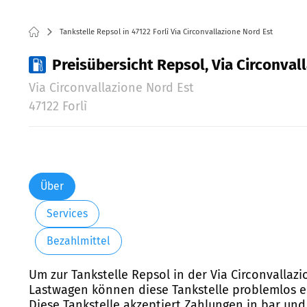
Tankstelle Repsol in 47122 Forlì Via Circonvallazione Nord Est
Preisübersicht Repsol, Via Circonvall
Via Circonvallazione Nord Est
47122 Forlì
Über
Services
Bezahlmittel
Um zur Tankstelle Repsol in der Via Circonvallazio
Lastwagen können diese Tankstelle problemlos er
Diese Tankstelle akzeptiert Zahlungen in bar und 