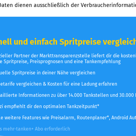
Daten dienen ausschließlich der Verbraucherinformati
ell und einfach Spritpreise vergleic
izieller Partner der Markttransparenzstelle liefert dir die koste
le Spritpreise, Preisprognosen und eine Tankempfehlung
uelle Spritpreise in deiner Nähe vergleichen
etarife vergleichen & Kosten für eine Ladung erfahren
aillierte Informationen zu über 14.000 Tankstellen und 30.000
zzi empfiehlt dir den optimalen Tankzeitpunkt*
le weitere Features wie Preisalarm, Routenplaner*, Android Au
es mehr-tanken+ Abo erforderlich