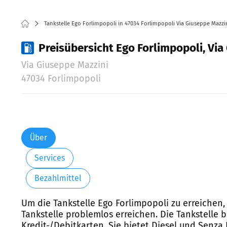
Tankstelle Ego Forlimpopoli in 47034 Forlimpopoli Via Giuseppe Mazzi
Preisübersicht Ego Forlimpopoli, Via
Via Giuseppe Mazzini
47034 Forlimpopoli
Über
Services
Bezahlmittel
Um die Tankstelle Ego Forlimpopoli zu erreichen,
Tankstelle problemlos erreichen. Die Tankstelle 
Kredit-/Debitkarten. Sie bietet Diesel und Senza 