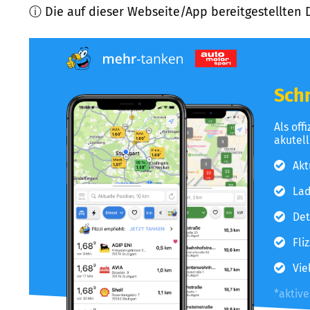
ⓘ Die auf dieser Webseite/App bereitgestellten 
Schn
Als off
akutel
Akt
Lad
Det
Fli
Vie
*aktiv