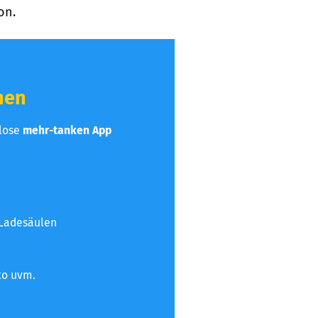
on.
hen
nlose
mehr-tanken App
 Ladesäulen
to uvm.