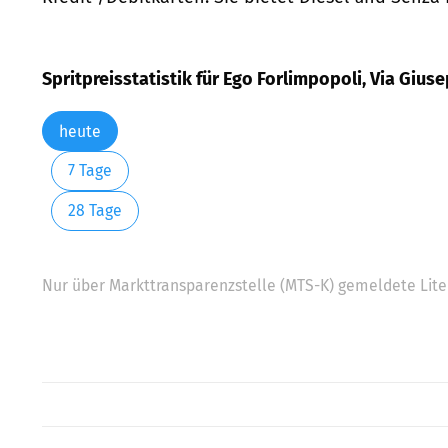
Spritpreisstatistik für Ego Forlimpopoli, Via Gius
heute
7 Tage
28 Tage
Nur über Markttransparenzstelle (MTS-K) gemeldete Liter