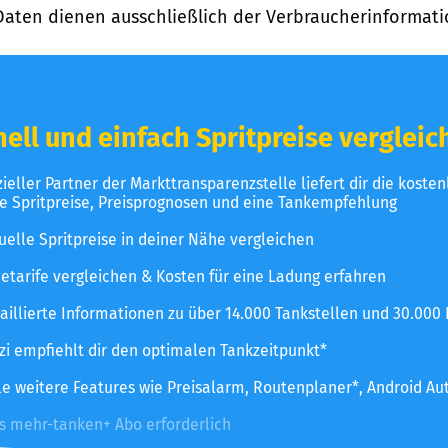
Daten dienen ausschließlich der Verbraucherinformati
ell und einfach Spritpreise vergleic
izieller Partner der Markttransparenzstelle liefert dir die koste
le Spritpreise, Preisprognosen und eine Tankempfehlung
uelle Spritpreise in deiner Nähe vergleichen
etarife vergleichen & Kosten für eine Ladung erfahren
aillierte Informationen zu über 14.000 Tankstellen und 30.000
zzi empfiehlt dir den optimalen Tankzeitpunkt*
le weitere Features wie Preisalarm, Routenplaner*, Android Au
es mehr-tanken+ Abo erforderlich