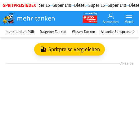
SPRITPREISINDEX
Diesel
Super E5
Super E10
Diesel
Super E5
Super E10
Diesel
powered by
Anmelden
Menü
mehr-tanken PUR
Ratgeber Tanken
Wissen Tanken
Aktuelle Spritpreise
R
Spritpreise vergleichen
ANZEIGE