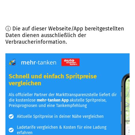
ⓘ Die auf dieser Webseite/App bereitgestellten
Daten dienen ausschließlich der
Verbraucherinformation.
Schnell und einfach Spritpreise
vergleichen
Als offizieller Partner der Markttransparenzstelle liefert dir
die kostenlose
mehr-tanken App
akutelle Spritpreise,
Preisprognosen und eine Tankempfehlung
Aktuelle Spritpreise in deiner Nähe vergleichen
Ladetarife vergleichen & Kosten für eine Ladung
erfahren