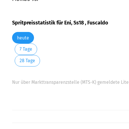
Spritpreisstatistik für Eni, Ss18 , Fuscaldo
heute
7 Tage
28 Tage
Nur über Markttransparenzstelle (MTS-K) gemeldete Liter