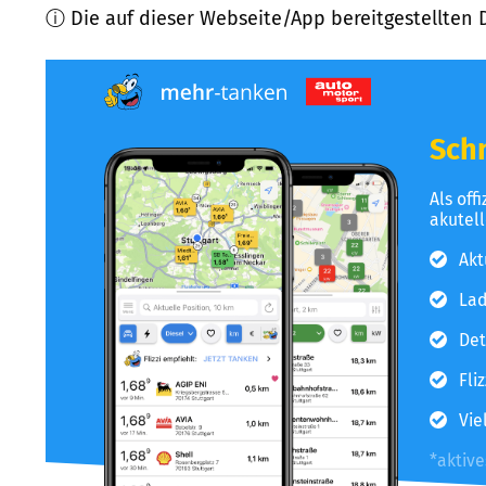
ⓘ Die auf dieser Webseite/App bereitgestellten 
Schn
Als off
akutel
Akt
Lad
Det
Fli
Vie
*aktiv