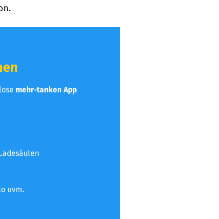
on.
hen
nlose
mehr-tanken App
 Ladesäulen
to uvm.