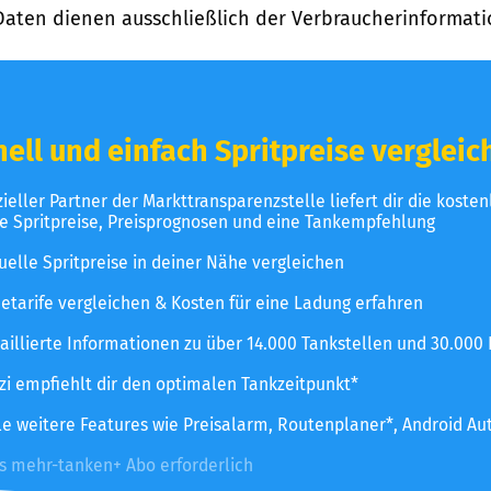
Daten dienen ausschließlich der Verbraucherinformati
ell und einfach Spritpreise vergleic
izieller Partner der Markttransparenzstelle liefert dir die koste
le Spritpreise, Preisprognosen und eine Tankempfehlung
uelle Spritpreise in deiner Nähe vergleichen
etarife vergleichen & Kosten für eine Ladung erfahren
aillierte Informationen zu über 14.000 Tankstellen und 30.000
zzi empfiehlt dir den optimalen Tankzeitpunkt*
le weitere Features wie Preisalarm, Routenplaner*, Android Au
es mehr-tanken+ Abo erforderlich