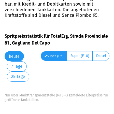
bar, mit Kredit- und Debitkarten sowie mit
verschiedenen Tankkarten. Die angebotenen
Kraftstoffe sind Diesel und Senza Piombo 95.
Spritpreisstatistik für TotalErg, Strada Provinciale
81 , Gagliano Del Capo
Super (E10)
Diesel
Super (E5)
heute
7 Tage
28 Tage
Nur über Markttransparenzstelle (MTS-K) gemeldete Literpreise für
geöffnete Tankstellen.