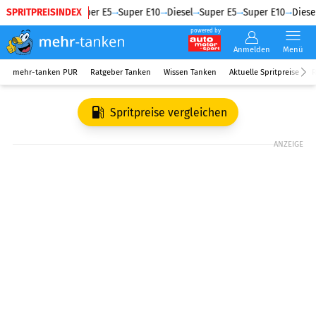
SPRITPREISINDEX
Diesel
Super E5
Super E10
Diesel
Super E5
Super E10
Diesel
powered by
Anmelden
Menü
mehr-tanken PUR
Ratgeber Tanken
Wissen Tanken
Aktuelle Spritpreise
R
Spritpreise vergleichen
ANZEIGE