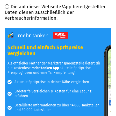
ⓘ Die auf dieser Webseite/App bereitgestellten
Daten dienen ausschließlich der
Verbraucherinformation.
Schnell und einfach Spritpreise
vergleichen
Als offizieller Partner der Markttransparenzstelle liefert dir
die kostenlose
mehr-tanken App
akutelle Spritpreise,
Preisprognosen und eine Tankempfehlung
Aktuelle Spritpreise in deiner Nähe vergleichen
Ladetarife vergleichen & Kosten für eine Ladung
erfahren
Detaillierte Informationen zu über 14.000 Tankstellen
und 30.000 Ladesäulen