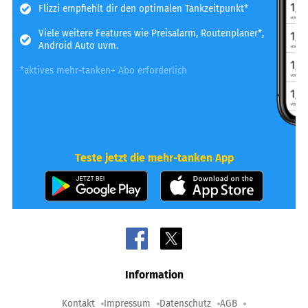
Flizzi empfiehlt dir den optimalen Tankzeitpunkt*
Viele weitere Features wie Preisalarm, Routenplaner*,
Android Auto uvm.
*aktives mehr-tanken+ Abo erforderlich
Teste jetzt die mehr-tanken App
Information
Kontakt
Impressum
Datenschutz
AGB