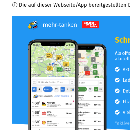
ⓘ Die auf dieser Webseite/App bereitgestellten 
Schn
Als off
akutel
Akt
Lad
Det
Fli
Vie
*aktiv