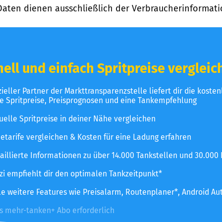
Daten dienen ausschließlich der Verbraucherinformati
ell und einfach Spritpreise vergleic
izieller Partner der Markttransparenzstelle liefert dir die koste
le Spritpreise, Preisprognosen und eine Tankempfehlung
uelle Spritpreise in deiner Nähe vergleichen
etarife vergleichen & Kosten für eine Ladung erfahren
aillierte Informationen zu über 14.000 Tankstellen und 30.000
zzi empfiehlt dir den optimalen Tankzeitpunkt*
le weitere Features wie Preisalarm, Routenplaner*, Android Au
es mehr-tanken+ Abo erforderlich