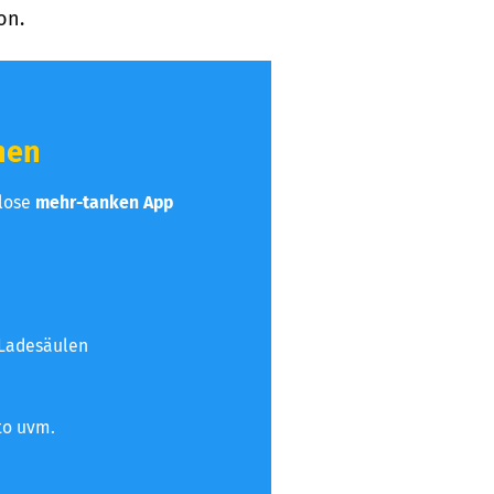
on.
hen
nlose
mehr-tanken App
 Ladesäulen
to uvm.