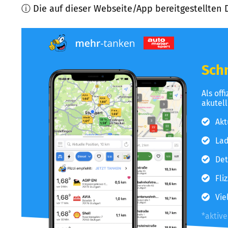
ⓘ Die auf dieser Webseite/App bereitgestellten 
Schn
Als off
akutel
Akt
Lad
Det
Fli
Vie
*aktiv