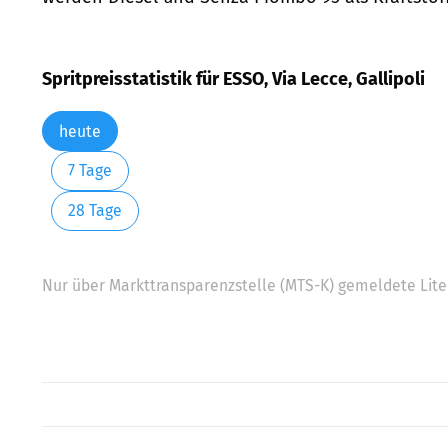
Spritpreisstatistik für ESSO, Via Lecce, Gallipoli
heute
7 Tage
28 Tage
Nur über Markttransparenzstelle (MTS-K) gemeldete Liter