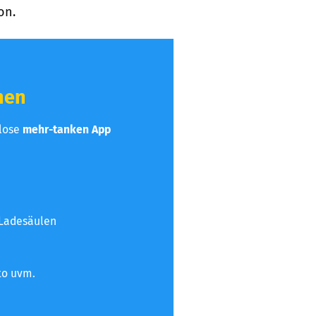
on.
hen
nlose
mehr-tanken App
 Ladesäulen
to uvm.