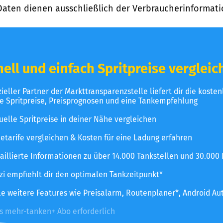
Daten dienen ausschließlich der Verbraucherinformati
ell und einfach Spritpreise vergleic
izieller Partner der Markttransparenzstelle liefert dir die koste
le Spritpreise, Preisprognosen und eine Tankempfehlung
uelle Spritpreise in deiner Nähe vergleichen
etarife vergleichen & Kosten für eine Ladung erfahren
aillierte Informationen zu über 14.000 Tankstellen und 30.000
zzi empfiehlt dir den optimalen Tankzeitpunkt*
le weitere Features wie Preisalarm, Routenplaner*, Android Au
es mehr-tanken+ Abo erforderlich