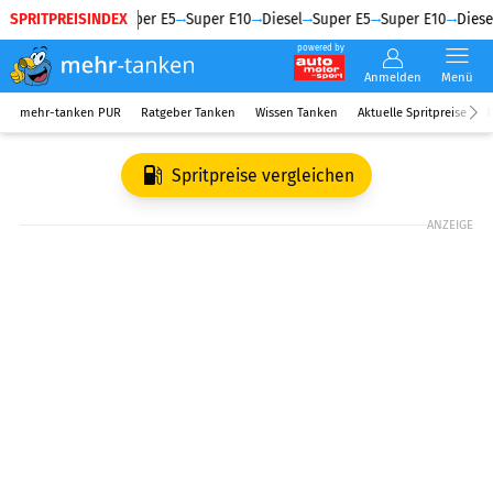
SPRITPREISINDEX
Diesel
Super E5
Super E10
Diesel
Super E5
Super E10
Diesel
powered by
Anmelden
Menü
mehr-tanken PUR
Ratgeber Tanken
Wissen Tanken
Aktuelle Spritpreise
R
Spritpreise vergleichen
ANZEIGE