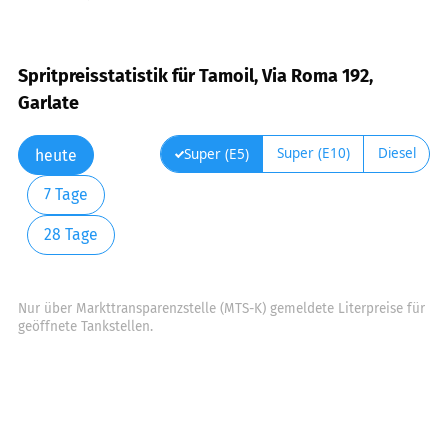
Spritpreisstatistik für Tamoil, Via Roma 192,
Garlate
Super (E10)
Diesel
Super (E5)
heute
7 Tage
28 Tage
Nur über Markttransparenzstelle (MTS-K) gemeldete Literpreise für
geöffnete Tankstellen.