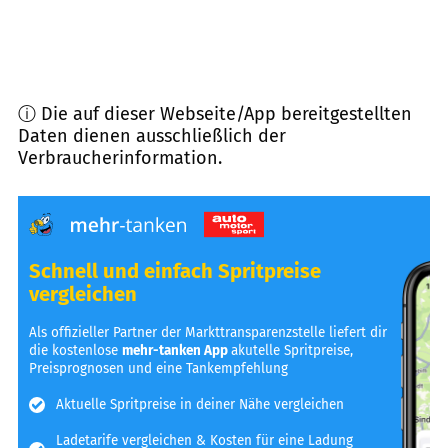
ⓘ Die auf dieser Webseite/App bereitgestellten
Daten dienen ausschließlich der
Verbraucherinformation.
Schnell und einfach Spritpreise
vergleichen
Als offizieller Partner der Markttransparenzstelle liefert dir
die kostenlose
mehr-tanken App
akutelle Spritpreise,
Preisprognosen und eine Tankempfehlung
Aktuelle Spritpreise in deiner Nähe vergleichen
Ladetarife vergleichen & Kosten für eine Ladung