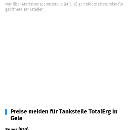
Nur über Markttransparenzstelle (MTS-K) gemeldete Literpreise für
geöffnete Tankstellen.
Preise melden für Tankstelle TotalErg in
Gela
Super (E10)