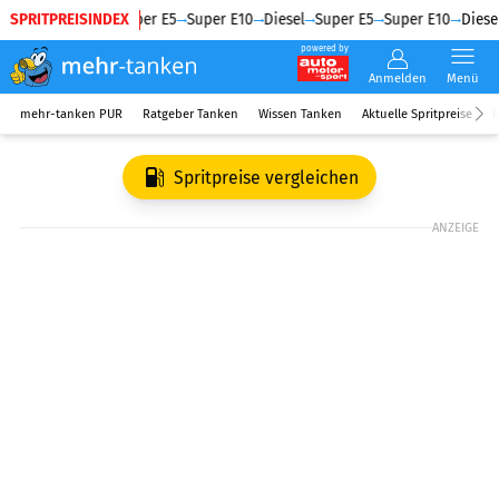
SPRITPREISINDEX
Diesel
Super E5
Super E10
Diesel
Super E5
Super E10
Diesel
powered by
Anmelden
Menü
mehr-tanken PUR
Ratgeber Tanken
Wissen Tanken
Aktuelle Spritpreise
R
Spritpreise vergleichen
ANZEIGE