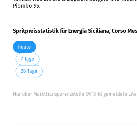
Piombo 95.
Spritpreisstatistik für Energia Siciliana, Corso Me
heute
7 Tage
28 Tage
Nur über Markttransparenzstelle (MTS-K) gemeldete Liter