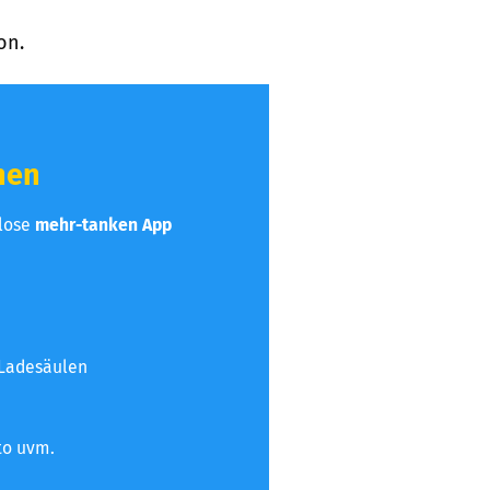
on.
hen
nlose
mehr-tanken App
 Ladesäulen
to uvm.