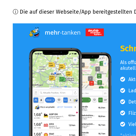
ⓘ Die auf dieser Webseite/App bereitgestellten 
Schn
Als off
akutel
Akt
Lad
Det
Fli
Vie
*aktiv