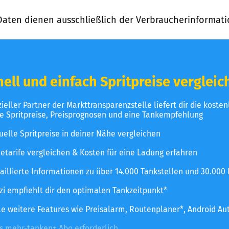
Daten dienen ausschließlich der Verbraucherinformati
ell und einfach Spritpreise vergleic
izieller Partner der Markttransparenzstelle liefert dir die koste
le Spritpreise, Preisprognosen und eine Tankempfehlung
uelle Spritpreise in deiner Nähe vergleichen
etarife vergleichen & Kosten für eine Ladung erfahren
aillierte Informationen zu über 14.000 Tankstellen und 30.000
zzi empfiehlt dir den optimalen Tankzeitpunkt*
le weitere Features wie Preisalarm, Routenplaner*, Android Au
es mehr-tanken+ Abo erforderlich