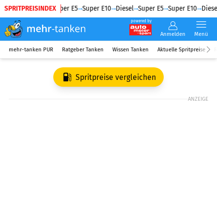
SPRITPREISINDEX
Diesel
Super E5
Super E10
Diesel
Super E5
Super E10
Diesel
powered by
Anmelden
Menü
mehr-tanken PUR
Ratgeber Tanken
Wissen Tanken
Aktuelle Spritpreise
R
Spritpreise vergleichen
ANZEIGE